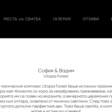
МЕСТА за СВАТБА
ГАЛЕРИЯ
ОТЗИВИ
София & Вадим
Utopia Forest
 магическия комплекс Utopia Forest беше истински празник
ра най-близките си хора за незабравимо преживяване, из
торията им се появи на екраните, а вечерната церемония п
ека към олтара, осветена от мънички светлини. След това 
 тортата допълни перфектния ден. Това беше сватба, в коя
магия и истински усмивки!