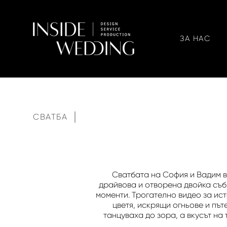
ЗА НАС
СВАТБА
Сватбата на София и Вадим в
драйвова и отворена двойка съб
моменти. Трогателно видео за ис
цветя, искрящи огньове и път
танцуваха до зора, а вкусът на