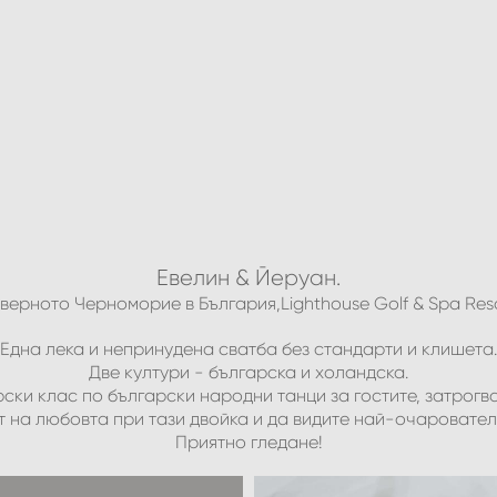
Евелин & Йеруан.
верното Черноморие в България,
Lighthouse Golf & Spa Res
Една лека и непринудена сватба без стандарти и клишета.
Две култури - българска и холандска.
ски клас по български народни танци за гостите, затрогва
ът на любовта при тази двойка и да видите най-очаровател
Приятно гледане!