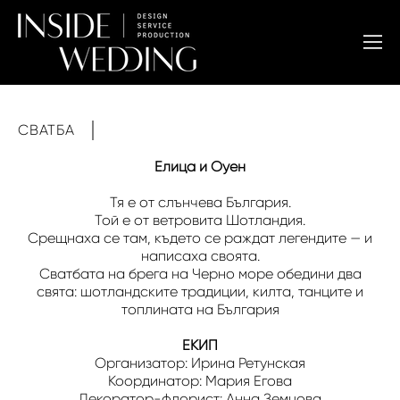
СВАТБА
Елица и Оуен
Тя е от слънчева България.
Той е от ветровита Шотландия.
Срещнаха се там, където се раждат легендите — и
написаха своята.
Сватбата на брега на Черно море обедини два
свята: шотландските традиции, килта, танците и
топлината на България
ЕКИП
Организатор: Ирина Ретунская
Координатор: Мария Егова
Декоратор-флорист: Анна Земцова