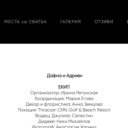
МЕСТА за СВАТБА
ГАЛЕРИЯ
ОТЗИВИ
Дафна и Адриен
ЕКИП
Организатор: Ирина Ретунская
Координация: Мария Егова
Декор и флористика: Анна Земцова
Локация: Thracian Cliffs Golf & Beach Resort
Водещ: Джулиас Селестин
Диджей: Ники Михайлов
Фотограф: Анастасия Харина