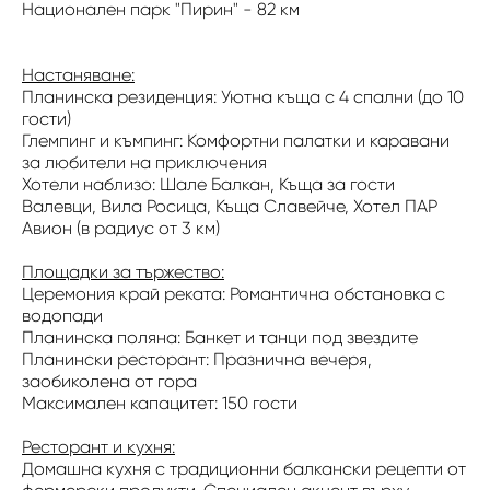
Национален парк "Пирин" - 82 км
Настаняване:
Планинска резиденция: Уютна къща с 4 спални (до 10
гости)
Глемпинг и къмпинг: Комфортни палатки и каравани
за любители на приключения
Хотели наблизо: Шале Балкан, Къща за гости
Валевци, Вила Росица, Къща Славейче, Хотел ПАР
Авион (в радиус от 3 км)
Площадки за тържество:
Церемония край реката: Романтична обстановка с
водопади
Планинска поляна: Банкет и танци под звездите
Планински ресторант: Празнична вечеря,
заобиколена от гора
Максимален капацитет: 150 гости
Ресторант и кухня:
Домашна кухня с традиционни балкански рецепти от